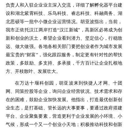
负责人和入驻企业业主深入交流，详细了解孵化器平台建
设和湖北紫霄科技、乐鸟科技、睿志科技、科融商务、湖
北思硕等一批中小微企业运营情况。胡亚波指出，当前，
我市正依托汉江两岸打造“汉江新城”，高新区必将成为创
新和创业的沃土，希望企业看到潜力、坚定信心，行稳致
远、做大做强。各地各相关部门要把创业者作为城市发展
最宝贵的“财富”，强化跟踪服务，制定更有针对性的帮扶
政策，多鼓励、多支持、多承接，千方百计让企业扎根地
方、开枝散叶、发展壮大。
在万达十堰科创园，胡亚波来到快捷人才网、十团
网、同策控股等企业，询问企业经营状况、技术需求和存
在的困难，鼓励企业加快发展。他指出，打造最优创新创
业生态，是打基础、管长远的大事要事，要通过政府搭建
平台、企业聚集要素，营造更利于企业发展的小环境、小
气候，形成一个又一个创业小天地；积极推动科技和创新