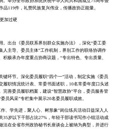
响。举办全市政协系统庆祝中华人民共和国成立75周年暨
作品119件，礼赞民族复兴伟业，传播政协正能量。
力更加过硬
用。出台《委员联系界别群众实施办法》，深化“委工委
集人主导、委员主体”工作机制，界别工作的联络协调作
、积极承办年度重点协商议题，“专出特色、专出质量、
关键环节。深化委员履职“四个一”活动，制定实施《委员
交履职情况统计表、常委书面述职，10名常委年度口头述
。完善委员履职档案，建设“智慧政协”平台，委员服务管
委员风采”专栏集中展示20名委员履职成效。
工作、学先进，聚人心、树形象”岗位练兵活动日益深入人
35岁以下干部占比27%，年轻干部读书写作小组活动成
做法在全省市州政协秘书长座谈会上被纳为典型，并进行