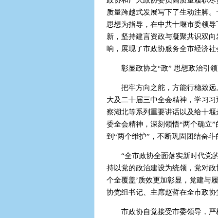
政协和广大政协委员高质量履职尽
质量跨越式发展写下了生动注脚。
思想为指导，在中共十堰市委领导
新，坚持建言资政与凝聚共识双向
响，展现了市政协服务全市经济社
彰显政协之“政” 思想政治引
把牢方向之舵，方能行稳致远
大及二十届三中全会精神，学习习
察湖北等系列重要讲话以及给十堰
委全会精神，深刻领悟“两个确立”
到“两个维护”，不断巩固团结奋
“全市政协全面落实新时代党
持以党的政治建设为统领，党对政
个全覆盖’质效更加彰显，党建与履职
协党组书记、主席赵哲在全市政协
市政协自觉接受市委领导，严