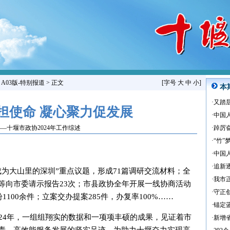
>
A03版-特别报道
> 正文
[字号
大
中
小
]
本
·
又踏
担使命 凝心聚力促发展
·
中国
—十堰市政协2024年工作综述
·
踔厉
·
“竹”
·
中国
·
追新
为大山里的深圳”重点议题，形成71篇调研交流材料；全
·
我市正
等向市委请示报告23次；市县政协全年开展一线协商活动
·
守正
1100余件；立案交办提案285件，办复率100%……
·
锚定
024年，一组组翔实的数据和一项项丰硕的成果，见证着市
·
新增省