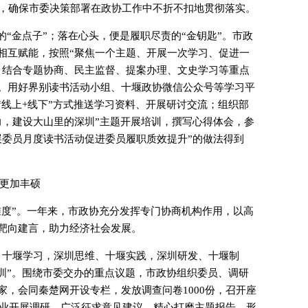
次，确保市委决策部署在政协工作中不折不扣地贯彻落实。
的“金点子”；落在心头，便是履职尽责的“金钥匙”。市政
相互赋能，按照“聚焦一个主题、开展一次学习、促进一
，结合专题协商、民主监督、提案办理、文史学习等重点
。用好界别读书活动小组、十堰政协微信公众号等学习平
”“线上+线下”方式推送学习资料、开展研讨交流；组织部
力，建设大山里的深圳”主题开展培训，撰写心得体会，参
展委员月度读书活动促进委员履职质效提升”的做法得到
果更加丰硕
准度”。一年来，市政协充分发挥专门协商机构作用，以高
靶向建言，助力经济社会发展。
、十堰学习，深圳思维、十堰实践，深圳研发、十堰制
深圳”。围绕市委交办的重点议题，市政协组织委员、调研
，会同秦楚网开设专栏，发放调查问卷1000份，召开座
企业开展调研，广泛征求意见建议，精心打磨主题报告，形