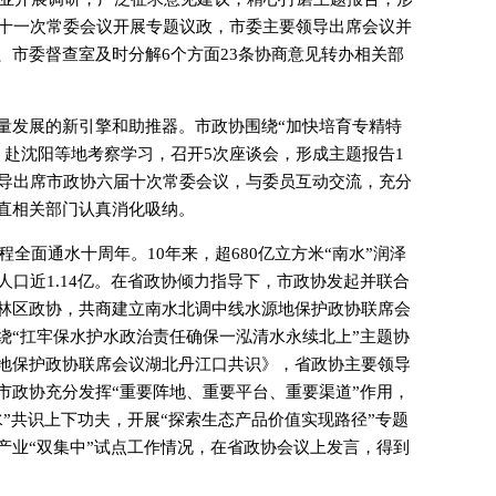
届十一次常委会议开展专题议政，市委主要领导出席会议并
、市委督查室及时分解6个方面23条协商意见转办相关部
量发展的新引擎和助推器。市政协围绕“加快培育专精特
，赴沈阳等地考察学习，召开5次座谈会，形成主题报告1
领导出席市政协六届十次常委会议，与委员互动交流，充分
直相关部门认真消化吸纳。
程全面通水十周年。10年来，超680亿立方米“南水”润泽
人口近1.14亿。在省政协倾力指导下，市政协发起并联合
林区政协，共商建立南水北调中线水源地保护政协联席会
绕“扛牢保水护水政治责任确保一泓清水永续北上”主题协
地保护政协联席会议湖北丹江口共识》，省政协主要领导
市政协充分发挥“重要阵地、重要平台、重要渠道”作用，
”共识上下功夫，开展“探索生态产品价值实现路径”专题
产业“双集中”试点工作情况，在省政协会议上发言，得到