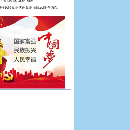
个！老旧小区“逆龄”焕新
增强风险意识忧患意识底线思维 全力以