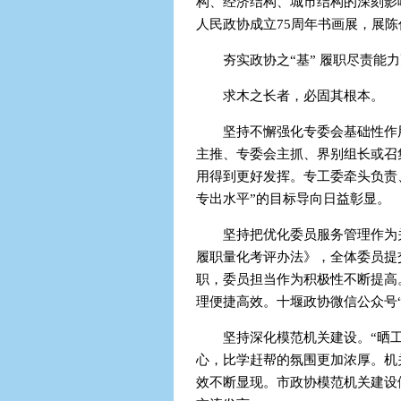
构、经济结构、城市结构的深刻影
人民政协成立75周年书画展，展陈
夯实政协之“基” 履职尽责能
求木之长者，必固其根本。
坚持不懈强化专委会基础性作
主推、专委会主抓、界别组长或召
用得到更好发挥。专工委牵头负责
专出水平”的目标导向日益彰显。
坚持把优化委员服务管理作为
履职量化考评办法》，全体委员提
职，委员担当作为积极性不断提高
理便捷高效。十堰政协微信公众号“
坚持深化模范机关建设。“晒
心，比学赶帮的氛围更加浓厚。机关
效不断显现。市政协模范机关建设