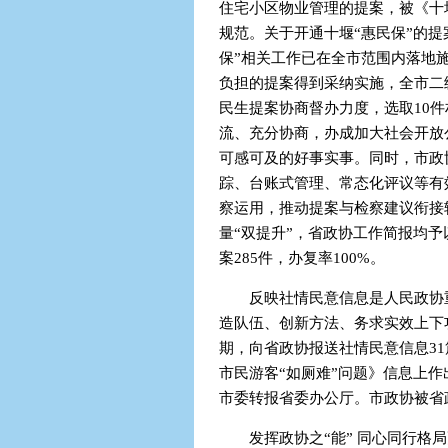
住宅小区物业管理的提案，被《十
规范。关于开通十堰“惠民保”的
保”相关工作已在全市范围内落地
负担的提案得到采纳实施，全市二
民生提案协商督办力度，选取10
流、充分协商，办成加大社会开放
可感可及的好事实事。同时，市政
踪、台账式管理、常态化评议等有
察运用，推动提案与检察建议衔接
量“双提升”，省政协工作简报均予
案285件，办复率100%。
反映社情民意信息是人民政协
造队伍、创新方法、务求实效上下
期，向省政协报送社情民意信息3
市民游客“如厕难”问题》信息上作
市委转报省委办公厅。市政协被省
发挥政协之“能” 同心同行格