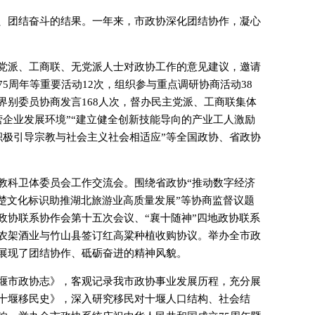
、团结奋斗的结果。一年来，市政协深化团结协作，凝心
党派、工商联、无党派人士对政协工作的意见建议，邀请
5周年等重要活动12次，组织参与重点调研协商活动38
界别委员协商发言168人次，督办民主党派、工商联集体
营企业发展环境”“建立健全创新技能导向的产业工人激励
”“积极引导宗教与社会主义社会相适应”等全国政协、省政协
教科卫体委员会工作交流会。围绕省政协“推动数字经济
荆楚文化标识助推湖北旅游业高质量发展”等协商监督议题
政协联系协作会第十五次会议、“襄十随神”四地政协联系
农架酒业与竹山县签订红高粱种植收购协议。举办全市政
展现了团结协作、砥砺奋进的精神风貌。
堰市政协志》，客观记录我市政协事业发展历程，充分展
十堰移民史》，深入研究移民对十堰人口结构、社会结