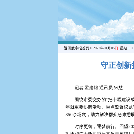
返回数字报首页
> 2025年01月06
日
星期
一
守正创新
—
记者 孟建锦 通讯员 宋慈
围绕市委交办的“把十堰建设成
年就重要协商活动、重点监督议题
850余场次，助力解决群众急难愁盼
时序更替，逐梦前行。回望2