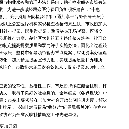
堰市物业服务和管理办法》采纳，助推物业服务市场有效
提案，为进一步减轻群众医疗费用负担积极建言，“十惠
施行。关于搭建医院检验结果互通共享平台降低居民医疗
级以上公立医疗机构实现检查检验结果互认。市政协加大
件村社小提案、民生微提案，邀请委员现场视察、座谈交
公厕推行力度、茅箭区大川镇五卡路维修改造等一批群众
协制定提高提案质量和双向评价实施办法，固化全过程跟
效做法，坚持市领导领衔督办重点提案，深化提案办理巡
转化，加大精品提案宣传力度，实现提案质量和办理质
以推介。市政协六届三次会议以来，提交提案309件，立
重要的经常性、基础性工作。市政协持续在健全机制、打
功夫，取得了良好的社会反响。全年编发《各界反映》17
1篇；市委主要领导在《加大社会开放公厕推进力度，解决
出批示；《茶叶对俄贸易“收款难”问题亟需关注》信息被
政协评为全省反映社情民意工作先进单位。
局更加开阔