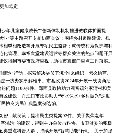
心更加笃定
促进少年儿童健康成长”“创新体制机制推进教联体扩面提
分就业”等主题召开专题协商会议；围绕乡村道路建设、残
林相季相改造等开展专项民主监督；就传统村落保护与利
范化管理、幸福食堂建设运营等群众关注的热点问题开展
建议得到市委市政府重视，助推市直部门重点工作落实。
同缔造”行动，探索解决委员下沉“谁来组织、怎么协商、
层一线办实事解难事。市县政协2024年开展一线协商活
愁盼问题1100余件。郧西县政协助力观音镇刘家湾村和美
街区建设、丹江口市政协助力“守水保水+乡村振兴”深度
于民协商为民》典型案例选编。
众智，献良策，提出民生类提案92件。关于聚焦老年
数字鸿沟”的建议，得到主办单位市科协、市卫健委的积极
五类重点科普人群，持续开展“智慧助老”行动。关于加强