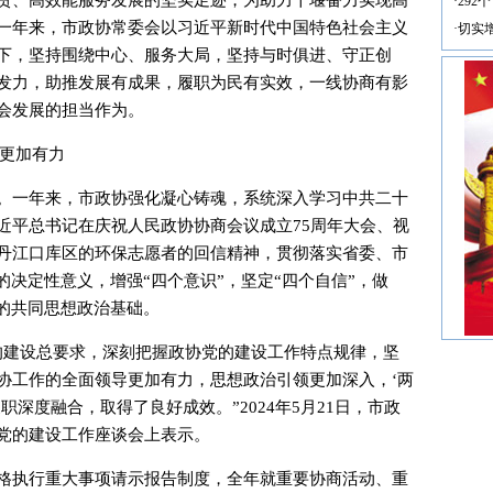
责、高效能服务发展的坚实足迹，为助力十堰奋力实现高
·
292
一年来，市政协常委会以习近平新时代中国特色社会主义
·
切实
下，坚持围绕中心、服务大局，坚持与时俱进、守正创
发力，助推发展有成果，履职为民有实效，一线协商有影
会发展的担当作为。
领更加有力
。一年来，市政协强化凝心铸魂，系统深入学习中共二十
近平总书记在庆祝人民政协协商会议成立75周年大会、视
丹江口库区的环保志愿者的回信精神，贯彻落实省委、市
的决定性意义，增强“四个意识”，坚定“四个自信”，做
斗的共同思想政治基础。
的建设总要求，深刻把握政协党的建设工作特点规律，坚
协工作的全面领导更加有力，思想政治引领更加深入，‘两
深度融合，取得了良好成效。”2024年5月21日，市政
党的建设工作座谈会上表示。
格执行重大事项请示报告制度，全年就重要协商活动、重