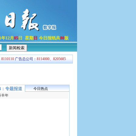
21年12月
05
日 星期
日
今日报纸共
80
版
：
8110110
广告总公司：
8114000、8205685
04：专题报道
今日热点
香丰年