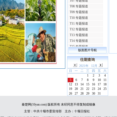
T07.专题报道
T08.专题报道
T09.专题报道
T10.专题报道
T11.专题报道
T12.专题报道
T13.专题报道
T14.专题报道
T15.专题报道
版面图片导航
T16.专题报道
T17.专题报道
往期查询
T18.专题报道
2021年
12月
T19.专题报道
日
一
二
三
四
五
六
T20.专题报道
1
2
3
4
5
6
7
8
9
10
11
T21.专题报道
12
13
14
15
16
17
18
T22.专题报道
19
20
21
22
23
24
25
T23.专题报道
26
27
28
29
30
31
T24.专题报道
T25.专题报道
秦楚网(10yan.com) 版权所有 未经同意不得复制或镜像
T26.专题报道
主管：中共十堰市委宣传部 主办：十堰日报社
T27.专题报道