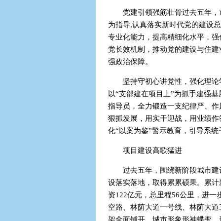
党建引领强筋壮骨过去五年，
为指导,认真落实新时代党的建设
专业化能力，提高精细化水平，强
党长效机制，推动党的建设与住建
强政治保障。
坚持守初心讲党性，强化理论
以“支部建在项目上”为抓手建强
指导员，全力锻造一支纪律严、作
狠抓发展，用实干迎战，用业绩作
化“以案为鉴”警示教育，引导系
项目建设高歌猛进
过去五年，围绕新阶段城市建
设落实落地，取得累累硕果。累计新
资122亿元，总里程56公里，进
空路、林荫大道一号线、林荫大道
架全面铺开，城市形象形神蝶变，