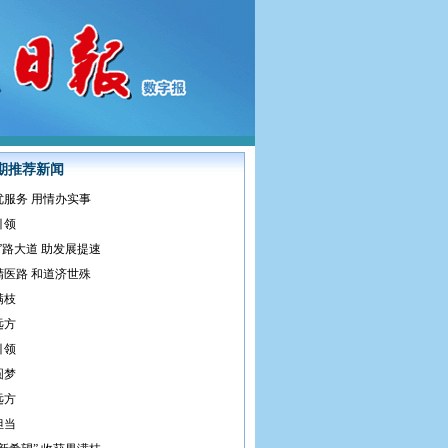
期推荐新闻
优服务 用情办实事
引领
”路大道 助发展提速
精医路 和道济世殊
满枝
远方
引领
圆梦
远方
担当