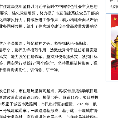
·
种下“
市住建局党组坚持以习近平新时代中国特色社会主义思想
·
抗疫
总要求，强化党建引领，努力提升市直住建系统党员干部的
化精准执行力，持续改进工作作风，着力构建全面从严治
业务同频共振，筑牢了住房城乡建设事业高质量发展的坚
学习全员覆盖，补足精神之钙。坚持抓队伍强基础，
基层堡垒，发挥先锋模范作用，选派优秀骨干担任项目党建
风实、能力强的住建铁军。坚持担使命抓落实，紧扣目标
答，用实际行动践行“两个维护”。坚持重廉洁树形象，强
统干部自觉讲党性、讲信念、讲干净。
设总目标，市住建局坚持高起点、高标准组织推动项目建
建改造市政道路23条、桥梁40座、隧道11条，项目总投
一步织密了城区市政路网，市民出行更加便捷。2021年，航
三号线建成通车，三峡路路基形成。基于此，十堰城市骨
形成大道兴城、高歌猛进的发展态势。市住建局连续四年