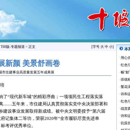
>
T60版-专题报道
> 正文
[字号
大
中
小
]
本
·
用心
展新颜 美景舒画卷
·
红色
堰市住建事业高质量发展五年成果展
·
畅“邮
·
崇德
操培
·
繁花
·
诗和
响了“现代新车城”的精彩序曲；一项项民生工程落实落
·
红色
离……五年来，市住建局认真贯彻落实党中央决策部署和
·
战贫
乡建设事业发展取得新成绩。被中央文明委授予“第六届
·
诗和
府记集体二等功，荣获2020年“全市履职尽责先进单
·
抗疫
目标考评优秀单位。