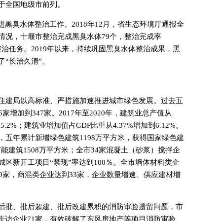
于全国地级市前列。
进黑臭水体整治工作。2018年12月，省生态环境厅通报全
情况，十堰市整治完成黑臭水体79个，整治完成率
整治任务。2019年以来，持续巩固黑臭水体整治成果，黑
“长治久清”。
住建局以高标准、严措施加速推进城市绿色发展。过去五
家增加到347家。2017年至2020年，建筑业总产值从
15.2%；建筑业增加值占GDP比重从4.37%增加到6.12%。
五年累计新增绿色建筑1198万平方米，获得国家绿色建
节能建筑1508万平方米；全市34家混凝土（砂浆）搅拌企
区新开工项目“禁现”率达到100％。全市墙体材料类企
9家，商混类企业达到33家，企业数量增速、供应建材增
后批、批后超建、批后改建累积的消防审验遗留问题，市
走访企业71家，有效破解了东风房地产等项目消防审验、