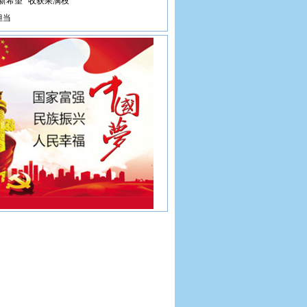
新希望” 收获果满枝
担当