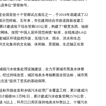
先进单位”荣誉称号。
是全国首批十个管廊试点项目之一，于2018年底建成了22
全国示范样板。五年来，市住建局结合市政道路新改建工
，累计建成地下综合管廊103公里，构建了“横贯东西、辐射
网络。按照“中国人居环境范例奖”标准，全线推进6.6公
老城区环境提档升级，实现污水、雨水、洪水和生态
络和文化集存的文化轴、休闲轴、景观轴、生态轴正在形
城镇污水收集处理设施建设，全力开展城市黑臭水体整
，经过持续攻坚，城区地表水考核断面全部达标，城市黑
续北送”提供了坚实的基础保障。
提标升级改造和乡镇污水处理厂全覆盖工程，累计建成污
计规模98.5万吨/日，累计建成污水收集管网2570公里，
级 A以上，环丹江口库区保持地表水Ⅳ类以上。十堰污水