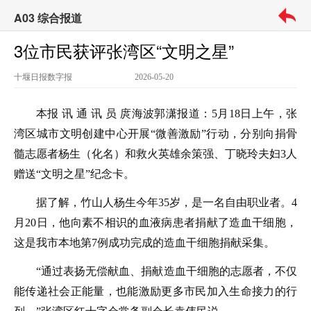
A03 综合报道
3位市民获评张湾区“文明之星”
十堰日报
数字报
2026-05-20
本报 讯 通 讯 员 庹海波郭潇报道：5月18日上午，张
湾区城市文明创建中心开展“微善激励”行动，分别向捐骨
髓志愿者杨生（化名）和救火英雄余策强、丁晓玲夫妇3人
赠送“文明之星”纪念卡。
据了解，竹山人杨生今年35岁，是一名自由职业者。4
月20日，他向素不相识的血液病患者捐献了造血干细胞，
这是我市本地第7例成功完成的造血干细胞捐献采集。
“通过表扬无偿献血、捐献造血干细胞的志愿者，不仅
能传递社会正能量，也能激励更多市民加入生命接力的行