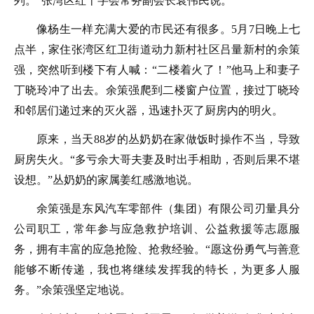
列。”张湾区红十字会常务副会长袁伟民说。
像杨生一样充满大爱的市民还有很多。5月7日晚上七
点半，家住张湾区红卫街道动力新村社区吕量新村的余策
强，突然听到楼下有人喊：“二楼着火了！”他马上和妻子
丁晓玲冲了出去。余策强爬到二楼窗户位置，接过丁晓玲
和邻居们递过来的灭火器，迅速扑灭了厨房内的明火。
原来，当天88岁的丛奶奶在家做饭时操作不当，导致
厨房失火。“多亏余大哥夫妻及时出手相助，否则后果不堪
设想。”丛奶奶的家属姜红感激地说。
余策强是东风汽车零部件（集团）有限公司刃量具分
公司职工，常年参与应急救护培训、公益救援等志愿服
务，拥有丰富的应急抢险、抢救经验。“愿这份勇气与善意
能够不断传递，我也将继续发挥我的特长，为更多人服
务。”余策强坚定地说。