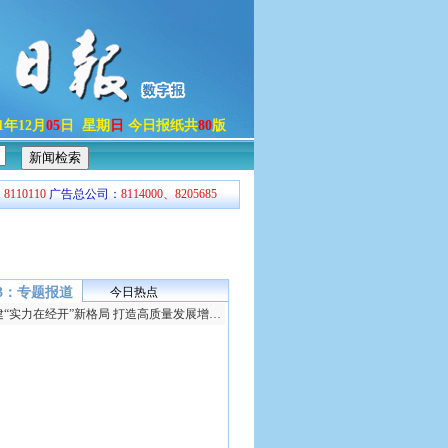
21年12月
05
日 星期
日
今日报纸共
80
版
：
8110110
广告总公司：
8114000、8205685
33：专题报道
今日热点
构建“实力在经开”新格局 打造高质量发展增长极