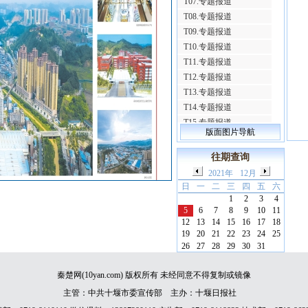
T07.专题报道
T08.专题报道
T09.专题报道
T10.专题报道
T11.专题报道
T12.专题报道
T13.专题报道
T14.专题报道
T15.专题报道
版面图片导航
T16.专题报道
T17.专题报道
往期查询
T18.专题报道
2021年
12月
T19.专题报道
日
一
二
三
四
五
六
T20.专题报道
1
2
3
4
5
6
7
8
9
10
11
T21.专题报道
12
13
14
15
16
17
18
T22.专题报道
19
20
21
22
23
24
25
T23.专题报道
26
27
28
29
30
31
T24.专题报道
T25.专题报道
秦楚网(10yan.com) 版权所有 未经同意不得复制或镜像
T26.专题报道
主管：中共十堰市委宣传部 主办：十堰日报社
T27.专题报道