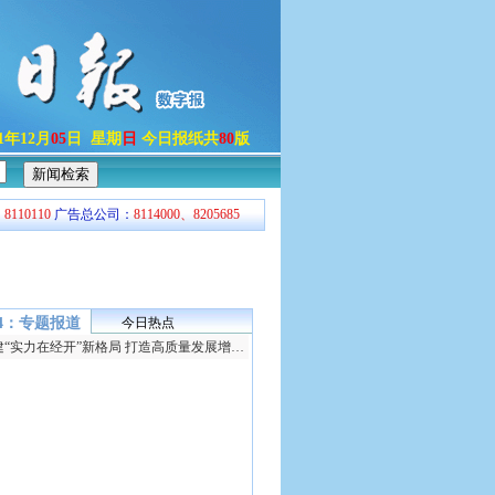
21年12月
05
日 星期
日
今日报纸共
80
版
：
8110110
广告总公司：
8114000、8205685
34：专题报道
今日热点
构建“实力在经开”新格局 打造高质量发展增长极