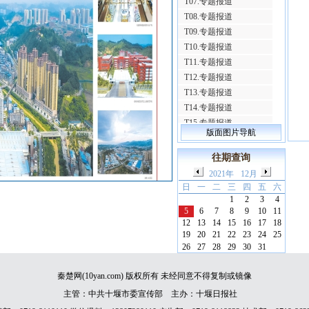
T07.专题报道
T08.专题报道
T09.专题报道
T10.专题报道
T11.专题报道
T12.专题报道
T13.专题报道
T14.专题报道
T15.专题报道
版面图片导航
T16.专题报道
T17.专题报道
往期查询
T18.专题报道
2021年
12月
T19.专题报道
日
一
二
三
四
五
六
T20.专题报道
1
2
3
4
5
6
7
8
9
10
11
T21.专题报道
12
13
14
15
16
17
18
T22.专题报道
19
20
21
22
23
24
25
T23.专题报道
26
27
28
29
30
31
T24.专题报道
T25.专题报道
秦楚网(10yan.com) 版权所有 未经同意不得复制或镜像
T26.专题报道
主管：中共十堰市委宣传部 主办：十堰日报社
T27.专题报道