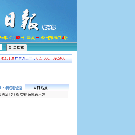
026年07月
08
日 星期
三
今日报纸共
4
版
：
8110110
广告总公司：
8114000、8205685
04：特别报道
今日热点
风浩荡启征程 奋楫扬帆再出发