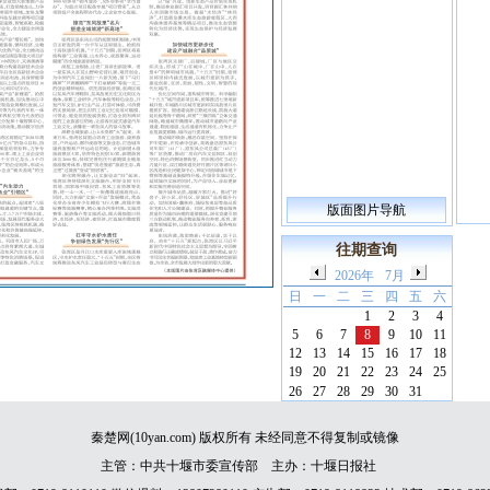
版面图片导航
往期查询
2026年
7月
日
一
二
三
四
五
六
1
2
3
4
5
6
7
8
9
10
11
12
13
14
15
16
17
18
19
20
21
22
23
24
25
26
27
28
29
30
31
秦楚网(10yan.com) 版权所有 未经同意不得复制或镜像
主管：中共十堰市委宣传部 主办：十堰日报社