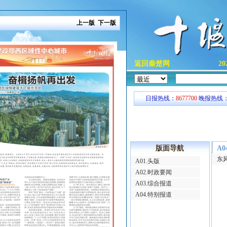
上一版
下一版
返回秦楚网
2
日报热线：
8677700
晚报热线
版面导航
A
东
A01.头版
A02.时政要闻
A03.综合报道
A04.特别报道