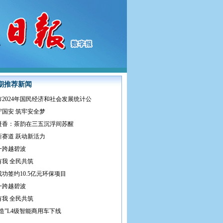
期推荐新闻
2024年国民经济和社会发展统计公
守国安 筑牢安全梦
凝香：茶韵在三五沉浮间苏醒
新赛道 跃动新活力
一跨越碧波
有我 全民共筑
功签约10.5亿元环保项目
一跨越碧波
有我 全民共筑
造”L4级智能商用车下线