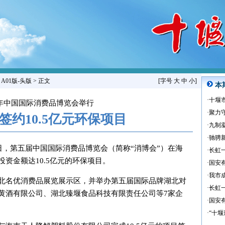
>
A01版-头版
> 正文
[字号
大
中
小
]
本
·
十堰市
5年中国国际消费品博览会举行
·
聚力
签约10.5亿元环保项目
·
九制
·
驰骋
日，第五届中国国际消费品博览会（简称“消博会”）在海
·
长虹
资金额达10.5亿元的环保项目。
·
国安
·
我市成
北名优消费品展览展示区，并举办第五届国际品牌湖北对
·
长虹
黄酒有限公司、湖北臻堰食品科技有限责任公司等7家企
·
国安
·
“十堰