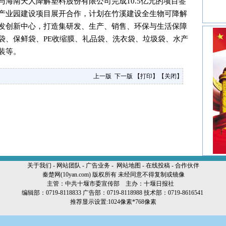
海南天人降解塑料股份有限公司完成10.5亿元的项目签
产业园建设项目展开合作，计划在竹溪建设全生物可降解
发创新中心，打造集研发、生产、销售、环保与生活保障
袋、保鲜袋、PE收缩膜、礼品袋、洗衣袋、垃圾袋、水产
装等。
上一版
下一版
【
打印
】【
关闭
】
关于我们
-
网站团队
-
广告业务
-
网站地图
-
在线投稿
-
合作伙伴
秦楚网(10yan.com) 版权所有 未经同意不得复制或镜像
主管：中共十堰市委宣传部 主办：十堰日报社
编辑部：0719-8118833 广告部：0719-8118988 技术部：0719-8616541
推荐显示设置:1024像素*768像素