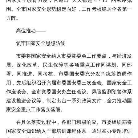
国家安全教育力度，营造出“天天都是‘4・15’”的浓厚氛
围。全市国家安全形势稳定向好，工作考核稳居全省第一
方阵。
高位推动——
筑牢国家安全思想防线
市委将国家安全纳入市委常委会工作要点，与经济发
展、深化改革、民生保障等各项重点工作同谋划、同部
署、同推进、同考核。市委国安委充分发挥统筹协调作
用，先后组织召开六届市委国安委三次全会、国家安全工
作座谈会、全市党委国安办主任会议、风险监测预警体系
建设推进会议等，制定出台一系列政策文件，全力推动国
家安全重点工作落实落细。
在具体落实过程中，各部门积极响应。市委组织部将
国家安全知识纳入干部培训课程体系，通过举办专题培训